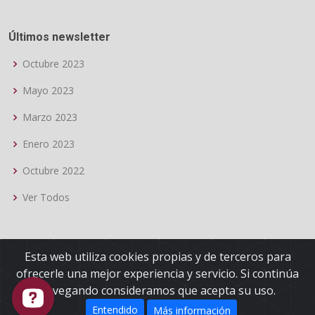
Últimos newsletter
Octubre 2023
Mayo 2023
Marzo 2023
Enero 2023
Octubre 2022
Ver Todos
Esta web utiliza cookies propias y de terceros para
ofrecerle una mejor experiencia y servicio. Si continúa
© Copyright
OTEA Granada
.
navegando consideramos que acepta su uso.
Protección de datos
Política de Cookies
Entendido
Más información